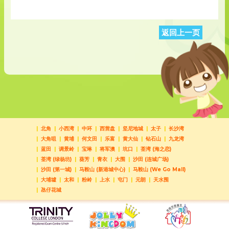
返回上一页
北角
小西湾
中环
西营盘
坚尼地城
太子
长沙湾
大角咀
黄埔
何文田
乐富
黄大仙
钻石山
九龙湾
蓝田
调景岭
宝琳
将军澳
坑口
荃湾 (海之恋)
荃湾 (绿杨坊)
葵芳
青衣
大围
沙田 (连城广场)
沙田 (第一城)
马鞍山 (新港城中心)
马鞍山 (We Go Mall)
大埔墟
太和
粉岭
上水
屯门
元朗
天水围
氹仔花城