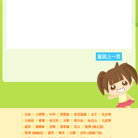
返回上一页
北角
小西湾
中环
西营盘
坚尼地城
太子
长沙湾
大角咀
黄埔
何文田
乐富
黄大仙
钻石山
九龙湾
蓝田
调景岭
宝琳
将军澳
坑口
荃湾 (海之恋)
荃湾 (绿杨坊)
葵芳
青衣
大围
沙田 (连城广场)