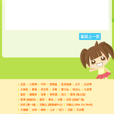
返回上一页
北角
小西湾
中环
西营盘
坚尼地城
太子
长沙湾
大角咀
黄埔
何文田
乐富
黄大仙
钻石山
九龙湾
蓝田
调景岭
宝琳
将军澳
坑口
荃湾 (海之恋)
荃湾 (绿杨坊)
葵芳
青衣
大围
沙田 (连城广场)
沙田 (第一城)
马鞍山 (新港城中心)
马鞍山 (We Go Mall)
大埔墟
太和
粉岭
上水
屯门
元朗
天水围