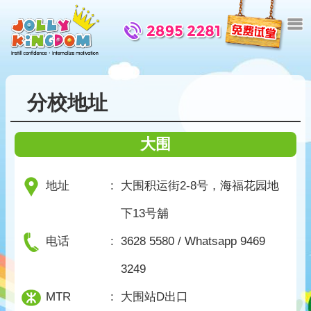
分校地址
大围
地址
:
大围积运街2-8号，海福花园地
下13号舖
电话
:
3628 5580 / Whatsapp 9469
3249
MTR
:
大围站D出口