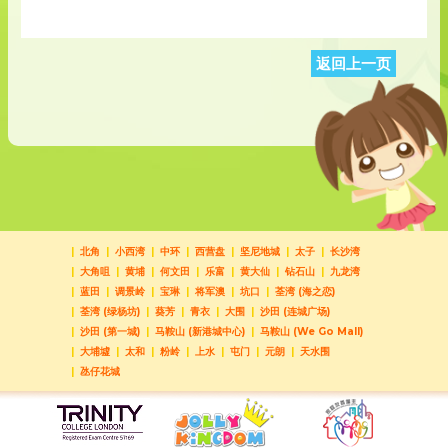
返回上一页
北角
小西湾
中环
西营盘
坚尼地城
太子
长沙湾
大角咀
黄埔
何文田
乐富
黄大仙
钻石山
九龙湾
蓝田
调景岭
宝琳
将军澳
坑口
荃湾 (海之恋)
荃湾 (绿杨坊)
葵芳
青衣
大围
沙田 (连城广场)
沙田 (第一城)
马鞍山 (新港城中心)
马鞍山 (We Go Mall)
大埔墟
太和
粉岭
上水
屯门
元朗
天水围
氹仔花城