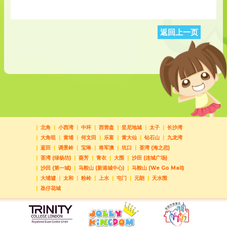
返回上一页
北角
小西湾
中环
西营盘
坚尼地城
太子
长沙湾
大角咀
黄埔
何文田
乐富
黄大仙
钻石山
九龙湾
蓝田
调景岭
宝琳
将军澳
坑口
荃湾 (海之恋)
荃湾 (绿杨坊)
葵芳
青衣
大围
沙田 (连城广场)
沙田 (第一城)
马鞍山 (新港城中心)
马鞍山 (We Go Mall)
大埔墟
太和
粉岭
上水
屯门
元朗
天水围
氹仔花城