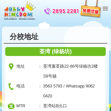
分校地址
荃湾 (绿杨坊)
地址
:
荃湾蕙荃路22-66号绿杨坊2楼
S9号舖
电话
:
3563 5793 / Whatsapp 9062
0420
MTR
:
荃湾站B出口