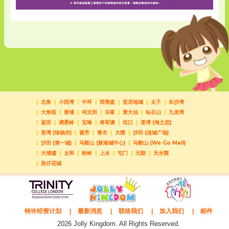
北角
小西湾
中环
西营盘
坚尼地城
太子
长沙湾
大角咀
黄埔
何文田
乐富
黄大仙
钻石山
九龙湾
蓝田
调景岭
宝琳
将军澳
坑口
荃湾 (海之恋)
荃湾 (绿杨坊)
葵芳
青衣
大围
沙田 (连城广场)
沙田 (第一城)
马鞍山 (新港城中心)
马鞍山 (We Go Mall)
大埔墟
太和
粉岭
上水
屯门
元朗
天水围
氹仔花城
特许经营计划
最新消息
联络我们
加入我们
邮件
2026 Jolly Kingdom. All Rights Reserved.